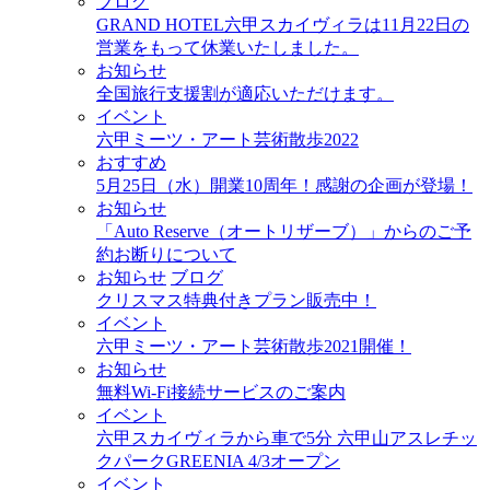
ブログ
GRAND HOTEL六甲スカイヴィラは11月22日の
営業をもって休業いたしました。
お知らせ
全国旅行支援割が適応いただけます。
イベント
六甲ミーツ・アート芸術散歩2022
おすすめ
5月25日（水）開業10周年！感謝の企画が登場！
お知らせ
「Auto Reserve（オートリザーブ）」からのご予
約お断りについて
お知らせ
ブログ
クリスマス特典付きプラン販売中！
イベント
六甲ミーツ・アート芸術散歩2021開催！
お知らせ
無料Wi-Fi接続サービスのご案内
イベント
六甲スカイヴィラから車で5分 六甲山アスレチッ
クパークGREENIA 4/3オープン
イベント