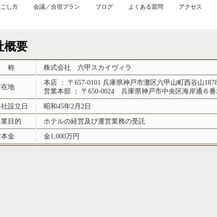
過ごし方
会議／合宿プラン
ブログ
よくある質問
アクセス
社概要
名 称
株式会社 六甲スカイヴィラ
本店 ： 〒657-0101 兵庫県神戸市灘区六甲山町西谷山1878
所在地
営業本部 ： 〒650-0024 兵庫県神戸市中央区海岸通６番
会社設立日
昭和45年2月2日
事業目的
ホテルの経営及び運営業務の受託
資本金
金1,000万円