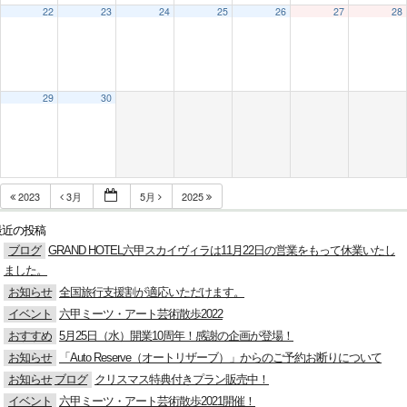
22
23
24
25
26
27
28
29
30
2023
3月
5月
2025
最近の投稿
ブログ
GRAND HOTEL六甲スカイヴィラは11月22日の営業をもって休業いたし
ました。
お知らせ
全国旅行支援割が適応いただけます。
イベント
六甲ミーツ・アート芸術散歩2022
おすすめ
5月25日（水）開業10周年！感謝の企画が登場！
お知らせ
「Auto Reserve（オートリザーブ）」からのご予約お断りについて
お知らせ
ブログ
クリスマス特典付きプラン販売中！
イベント
六甲ミーツ・アート芸術散歩2021開催！