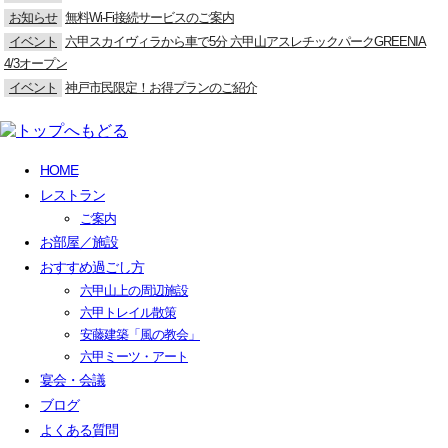
お知らせ
無料Wi-Fi接続サービスのご案内
イベント
六甲スカイヴィラから車で5分 六甲山アスレチックパークGREENIA
4/3オープン
イベント
神戸市民限定！お得プランのご紹介
HOME
レストラン
ご案内
お部屋／施設
おすすめ過ごし方
六甲山上の周辺施設
六甲トレイル散策
安藤建築「風の教会」
六甲ミーツ・アート
宴会・会議
ブログ
よくある質問