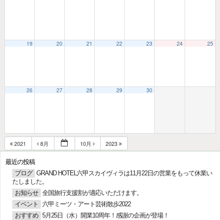
19
20
21
22
23
24
25
26
27
28
29
30
2021
8月
10月
2023
最近の投稿
ブログ
GRAND HOTEL六甲スカイヴィラは11月22日の営業をもって休業い
たしました。
お知らせ
全国旅行支援割が適応いただけます。
イベント
六甲ミーツ・アート芸術散歩2022
おすすめ
5月25日（水）開業10周年！感謝の企画が登場！