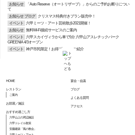
お知らせ
「Auto Reserve（オートリザーブ）」からのご予約お断りについ
て
お知らせ
ブログ
クリスマス特典付きプラン販売中！
イベント
六甲ミーツ・アート芸術散歩2021開催！
お知らせ
無料Wi-Fi接続サービスのご案内
イベント
六甲スカイヴィラから車で5分 六甲山アスレチックパーク
GREENIA 4/3オープン
イベント
神戸市民限定！お得プランのご紹介
HOME
宴会・会議
レストラン
ブログ
ご案内
よくある質問
お部屋／施設
アクセス
おすすめ過ごし方
六甲山上の周辺施設
六甲トレイル散策
安藤建築「風の教会」
六甲ミーツ・アート