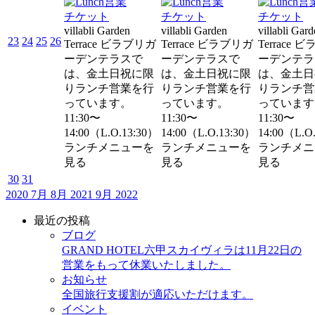
チケット
チケット
チケット
villabli Garden
villabli Garden
villabli Gar
23
24
25
26
Terrace ビラブリガ
Terrace ビラブリガ
Terrace 
ーデンテラスで
ーデンテラスで
ーデンテラ
は、金土日祝に限
は、金土日祝に限
は、金土日
りランチ営業を行
りランチ営業を行
りランチ営
っています。
っています。
っています
11:30〜
11:30〜
11:30〜
14:00（L.O.13:30）
14:00（L.O.13:30）
14:00（L.O
ランチメニューを
ランチメニューを
ランチメニ
見る
見る
見る
30
31
2020
7月
8月 2021
9月
2022
最近の投稿
ブログ
GRAND HOTEL六甲スカイヴィラは11月22日の
営業をもって休業いたしました。
お知らせ
全国旅行支援割が適応いただけます。
イベント