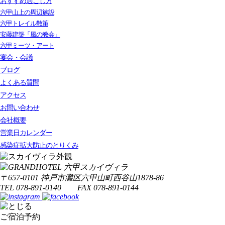
おすすめ過ごし方
六甲山上の周辺施設
六甲トレイル散策
安藤建築「風の教会」
六甲ミーツ・アート
宴会・会議
ブログ
よくある質問
アクセス
お問い合わせ
会社概要
営業日カレンダー
感染症拡大防止のとりくみ
〒657-0101 神戸市灘区六甲山町西谷山1878-86
TEL 078-891-0140 FAX 078-891-0144
ご宿泊予約