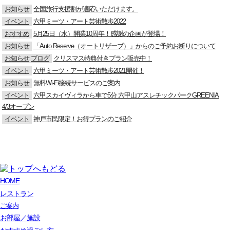
お知らせ
全国旅行支援割が適応いただけます。
イベント
六甲ミーツ・アート芸術散歩2022
おすすめ
5月25日（水）開業10周年！感謝の企画が登場！
お知らせ
「Auto Reserve（オートリザーブ）」からのご予約お断りについて
お知らせ
ブログ
クリスマス特典付きプラン販売中！
イベント
六甲ミーツ・アート芸術散歩2021開催！
お知らせ
無料Wi-Fi接続サービスのご案内
イベント
六甲スカイヴィラから車で5分 六甲山アスレチックパークGREENIA
4/3オープン
イベント
神戸市民限定！お得プランのご紹介
HOME
レストラン
ご案内
お部屋／施設