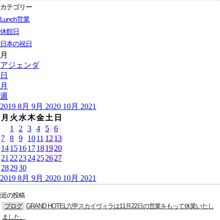
カテゴリー
Lunch営業
休館日
日本の祝日
月
アジェンダ
日
月
週
2019
8月
9月 2020
10月
2021
月
火
水
木
金
土
日
1
2
3
4
5
6
7
8
9
10
11
12
13
14
15
16
17
18
19
20
21
22
23
24
25
26
27
28
29
30
2019
8月
9月 2020
10月
2021
最近の投稿
ブログ
GRAND HOTEL六甲スカイヴィラは11月22日の営業をもって休業いたし
ました。