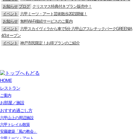
お知らせ
ブログ
クリスマス特典付きプラン販売中！
イベント
六甲ミーツ・アート芸術散歩2021開催！
お知らせ
無料Wi-Fi接続サービスのご案内
イベント
六甲スカイヴィラから車で5分 六甲山アスレチックパークGREENIA
4/3オープン
イベント
神戸市民限定！お得プランのご紹介
HOME
レストラン
ご案内
お部屋／施設
おすすめ過ごし方
六甲山上の周辺施設
六甲トレイル散策
安藤建築「風の教会」
六甲ミーツ・アート