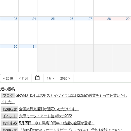
23
24
25
26
27
28
29
30
31
2018
11月
1月
2020
最近の投稿
ブログ
GRAND HOTEL六甲スカイヴィラは11月22日の営業をもって休業いたし
ました。
お知らせ
全国旅行支援割が適応いただけます。
イベント
六甲ミーツ・アート芸術散歩2022
おすすめ
5月25日（水）開業10周年！感謝の企画が登場！
お知らせ
「Auto Reserve（オートリザーブ）」からのご予約お断りについて