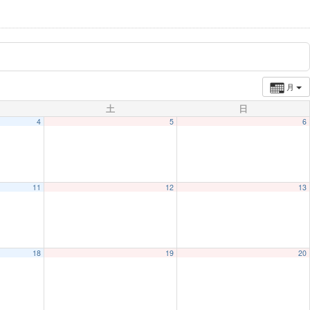
月
土
日
4
5
6
11
12
13
18
19
20