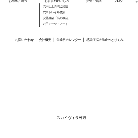
お部屋／施設
おすすめ過ごし方
宴会・会議
ブログ
六甲山上の周辺施設
六甲トレイル散策
安藤建築「風の教会」
六甲ミーツ・アート
お問い合わせ
会社概要
営業日カレンダー
感染症拡大防止のとりくみ