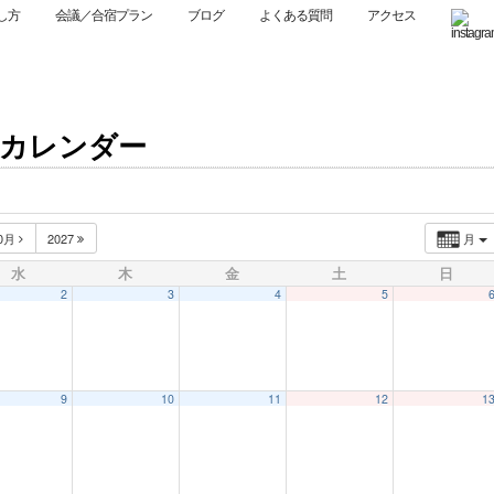
し方
会議／合宿プラン
ブログ
よくある質問
アクセス
営業日カレンダー
0月
2027
月
水
木
金
土
日
2
3
4
5
9
10
11
12
1