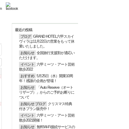
最近の投稿
ブログ
GRAND HOTEL六甲スカイ
ヴィラは11月22日の営業をもって休
業いたしました。
お知らせ
全国旅行支援割が適応い
ただけます。
イベント
六甲ミーツ・アート芸術
散歩2022
おすすめ
5月25日（水）開業10周
6
年！感謝の企画が登場！
お知らせ
「Auto Reserve（オート
リザーブ）」からのご予約お断りに
ついて
3
お知らせ
ブログ
クリスマス特典
付きプラン販売中！
イベント
六甲ミーツ・アート芸術
散歩2021開催！
お知らせ
無料Wi-Fi接続サービスの