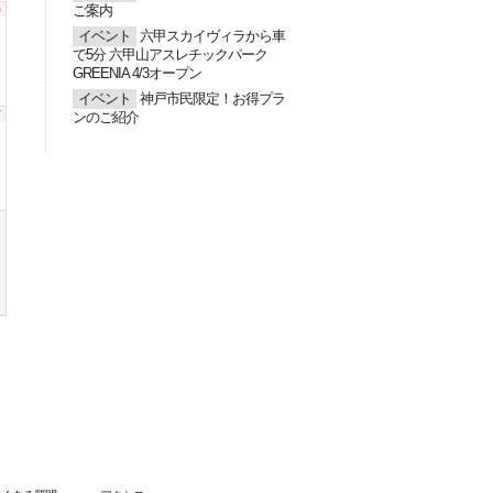
0
ご案内
イベント
六甲スカイヴィラから車
で5分 六甲山アスレチックパーク
GREENIA 4/3オープン
イベント
神戸市民限定！お得プラ
7
ンのご紹介