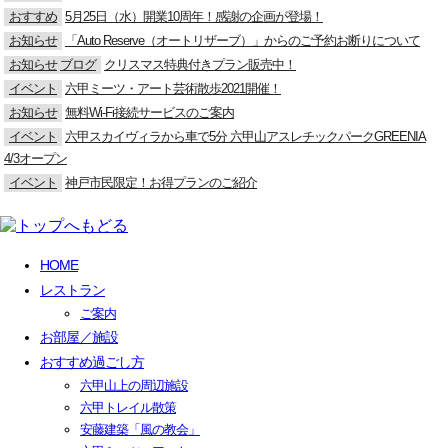
おすすめ
5月25日（水）開業10周年！感謝の企画が登場！
お知らせ
「Auto Reserve（オートリザーブ）」からのご予約お断りについて
お知らせ
ブログ
クリスマス特典付きプラン販売中！
イベント
六甲ミーツ・アート芸術散歩2021開催！
お知らせ
無料Wi-Fi接続サービスのご案内
イベント
六甲スカイヴィラから車で5分 六甲山アスレチックパークGREENIA
4/3オープン
イベント
神戸市民限定！お得プランのご紹介
HOME
レストラン
ご案内
お部屋／施設
おすすめ過ごし方
六甲山上の周辺施設
六甲トレイル散策
安藤建築「風の教会」