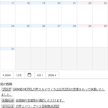
17
18
19
20
21
22
23
24
25
26
27
28
29
30
31
2024
2月
4月
2026
最近の投稿
ブログ
GRAND HOTEL六甲スカイヴィラは11月22日の営業をもって休業いたし
ました。
お知らせ
全国旅行支援割が適応いただけます。
イベント
六甲ミーツ・アート芸術散歩2022