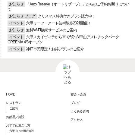
お知らせ
「Auto Reserve（オートリザーブ）」からのご予約お断りについ
て
お知らせ
ブログ
クリスマス特典付きプラン販売中！
イベント
六甲ミーツ・アート芸術散歩2021開催！
お知らせ
無料Wi-Fi接続サービスのご案内
イベント
六甲スカイヴィラから車で5分 六甲山アスレチックパーク
GREENIA 4/3オープン
イベント
神戸市民限定！お得プランのご紹介
HOME
宴会・会議
レストラン
ブログ
ご案内
よくある質問
お部屋／施設
アクセス
おすすめ過ごし方
六甲山上の周辺施設