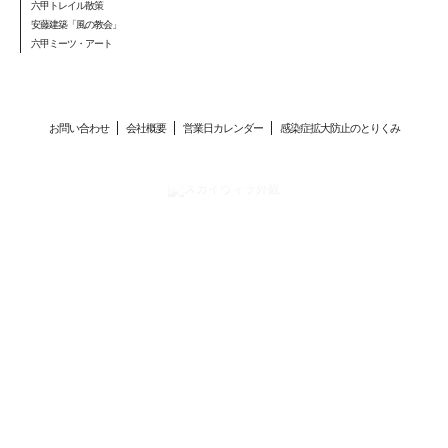
六甲トレイル散策
安藤建築「風の教会」
六甲ミーツ・アート
お問い合わせ
会社概要
営業日カレンダー
感染症拡大防止のとりくみ