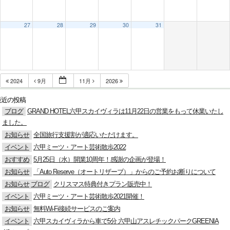
27
28
29
30
31
2024
9月
11月
2026
最近の投稿
ブログ
GRAND HOTEL六甲スカイヴィラは11月22日の営業をもって休業いたし
ました。
お知らせ
全国旅行支援割が適応いただけます。
イベント
六甲ミーツ・アート芸術散歩2022
おすすめ
5月25日（水）開業10周年！感謝の企画が登場！
お知らせ
「Auto Reserve（オートリザーブ）」からのご予約お断りについて
お知らせ
ブログ
クリスマス特典付きプラン販売中！
イベント
六甲ミーツ・アート芸術散歩2021開催！
お知らせ
無料Wi-Fi接続サービスのご案内
イベント
六甲スカイヴィラから車で5分 六甲山アスレチックパークGREENIA