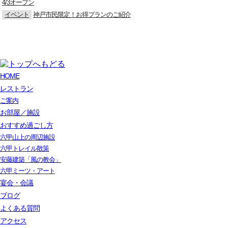
4/3オープン
イベント
神戸市民限定！お得プランのご紹介
HOME
レストラン
ご案内
お部屋／施設
おすすめ過ごし方
六甲山上の周辺施設
六甲トレイル散策
安藤建築「風の教会」
六甲ミーツ・アート
宴会・会議
ブログ
よくある質問
アクセス