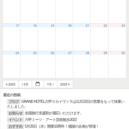
17
18
19
20
21
22
23
24
25
26
27
28
29
30
2023
5月
7月
2025
最近の投稿
ブログ
GRAND HOTEL六甲スカイヴィラは11月22日の営業をもって休業い
たしました。
お知らせ
全国旅行支援割が適応いただけます。
イベント
六甲ミーツ・アート芸術散歩2022
おすすめ
5月25日（水）開業10周年！感謝の企画が登場！