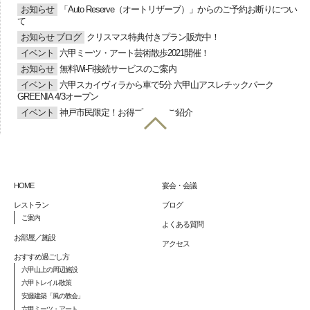
お知らせ
「Auto Reserve（オートリザーブ）」からのご予約お断りについ
て
お知らせ
ブログ
クリスマス特典付きプラン販売中！
イベント
六甲ミーツ・アート芸術散歩2021開催！
お知らせ
無料Wi-Fi接続サービスのご案内
イベント
六甲スカイヴィラから車で5分 六甲山アスレチックパーク
GREENIA 4/3オープン
イベント
神戸市民限定！お得プランのご紹介
HOME
宴会・会議
レストラン
ブログ
ご案内
よくある質問
お部屋／施設
アクセス
おすすめ過ごし方
六甲山上の周辺施設
六甲トレイル散策
安藤建築「風の教会」
六甲ミーツ・アート