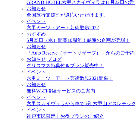
GRAND HOTEL六甲スカイヴィラは11月22日
お知らせ
全国旅行支援割が適応いただけます。
イベント
六甲ミーツ・アート芸術散歩2022
おすすめ
5月25日（水）開業10周年！感謝の企画が登場！
お知らせ
「Auto Reserve（オートリザーブ）」からのご
お知らせ
ブログ
クリスマス特典付きプラン販売中！
イベント
六甲ミーツ・アート芸術散歩2021開催！
お知らせ
無料Wi-Fi接続サービスのご案内
イベント
六甲スカイヴィラから車で5分 六甲山アスレチックパー
イベント
神戸市民限定！お得プランのご紹介