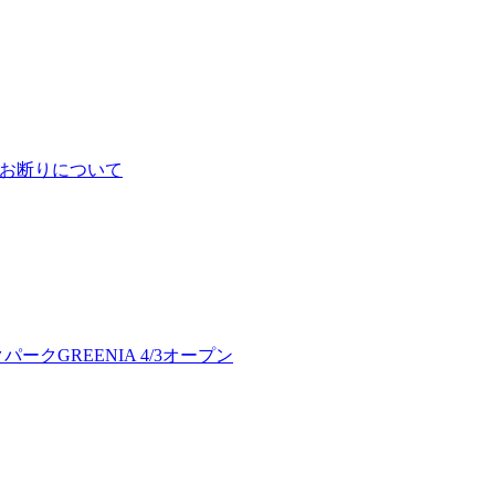
予約お断りについて
クGREENIA 4/3オープン