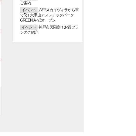
5
ご案内
イベント
六甲スカイヴィラから車
で5分 六甲山アスレチックパーク
GREENIA 4/3オープン
イベント
神戸市民限定！お得プラ
2
ンのご紹介
9