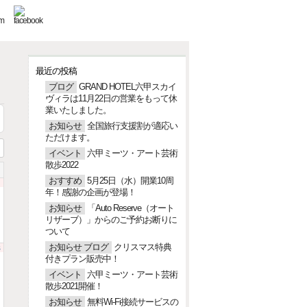
最近の投稿
ブログ
GRAND HOTEL六甲スカイ
ヴィラは11月22日の営業をもって休
業いたしました。
お知らせ
全国旅行支援割が適応い
ただけます。
イベント
六甲ミーツ・アート芸術
散歩2022
おすすめ
5月25日（水）開業10周
1
年！感謝の企画が登場！
お知らせ
「Auto Reserve（オート
リザーブ）」からのご予約お断りに
ついて
8
お知らせ
ブログ
クリスマス特典
付きプラン販売中！
イベント
六甲ミーツ・アート芸術
散歩2021開催！
お知らせ
無料Wi-Fi接続サービスの