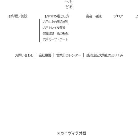
お部屋／施設
おすすめ過ごし方
宴会・会議
ブログ
六甲山上の周辺施設
六甲トレイル散策
安藤建築「風の教会」
六甲ミーツ・アート
お問い合わせ
会社概要
営業日カレンダー
感染症拡大防止のとりくみ