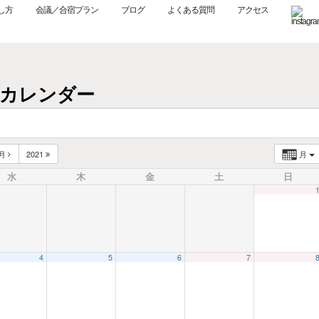
し方
会議／合宿プラン
ブログ
よくある質問
アクセス
営業日カレンダー
4月
2021
月
水
木
金
土
日
4
5
6
7