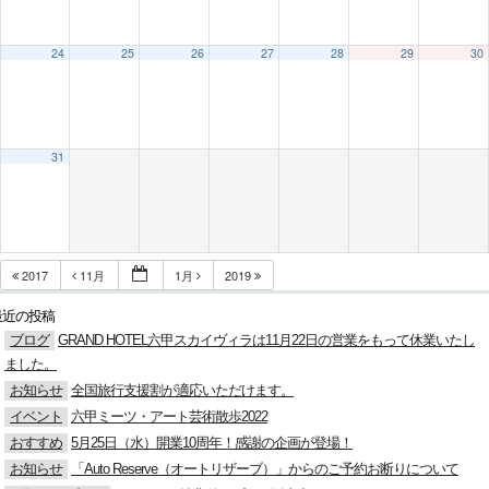
24
25
26
27
28
29
30
31
2017
11月
1月
2019
最近の投稿
ブログ
GRAND HOTEL六甲スカイヴィラは11月22日の営業をもって休業いたし
ました。
お知らせ
全国旅行支援割が適応いただけます。
イベント
六甲ミーツ・アート芸術散歩2022
おすすめ
5月25日（水）開業10周年！感謝の企画が登場！
お知らせ
「Auto Reserve（オートリザーブ）」からのご予約お断りについて