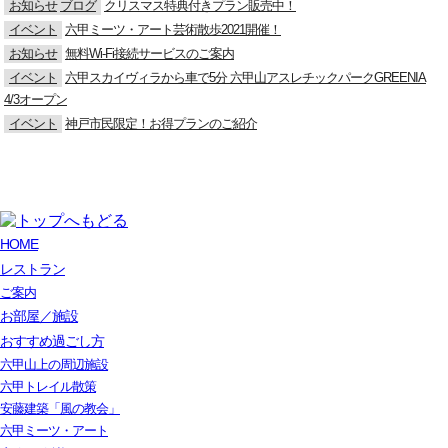
お知らせ
ブログ
クリスマス特典付きプラン販売中！
イベント
六甲ミーツ・アート芸術散歩2021開催！
お知らせ
無料Wi-Fi接続サービスのご案内
イベント
六甲スカイヴィラから車で5分 六甲山アスレチックパークGREENIA
4/3オープン
イベント
神戸市民限定！お得プランのご紹介
HOME
レストラン
ご案内
お部屋／施設
おすすめ過ごし方
六甲山上の周辺施設
六甲トレイル散策
安藤建築「風の教会」
六甲ミーツ・アート