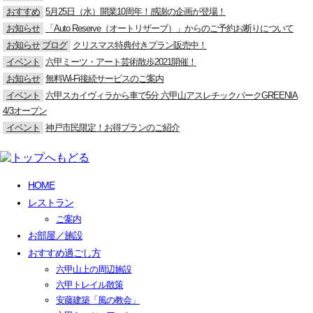
おすすめ
5月25日（水）開業10周年！感謝の企画が登場！
お知らせ
「Auto Reserve（オートリザーブ）」からのご予約お断りについて
お知らせ
ブログ
クリスマス特典付きプラン販売中！
イベント
六甲ミーツ・アート芸術散歩2021開催！
お知らせ
無料Wi-Fi接続サービスのご案内
イベント
六甲スカイヴィラから車で5分 六甲山アスレチックパークGREENIA
4/3オープン
イベント
神戸市民限定！お得プランのご紹介
HOME
レストラン
ご案内
お部屋／施設
おすすめ過ごし方
六甲山上の周辺施設
六甲トレイル散策
安藤建築「風の教会」