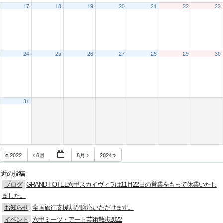
17
18
19
20
21
22
23
24
25
26
27
28
29
30
31
2022
6月
8月
2024
最近の投稿
ブログ
GRAND HOTEL六甲スカイヴィラは11月22日の営業をもって休業いたし
ました。
お知らせ
全国旅行支援割が適応いただけます。
イベント
六甲ミーツ・アート芸術散歩2022