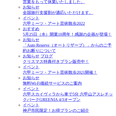
営業をもって休業いたしました。
お知らせ
全国旅行支援割が適応いただけます。
イベント
六甲ミーツ・アート芸術散歩2022
おすすめ
5月25日（水）開業10周年！感謝の企画が登場！
お知らせ
「Auto Reserve（オートリザーブ）」からのご予
約お断りについて
お知らせ
ブログ
クリスマス特典付きプラン販売中！
イベント
六甲ミーツ・アート芸術散歩2021開催！
お知らせ
無料Wi-Fi接続サービスのご案内
イベント
六甲スカイヴィラから車で5分 六甲山アスレチッ
クパークGREENIA 4/3オープン
イベント
神戸市民限定！お得プランのご紹介