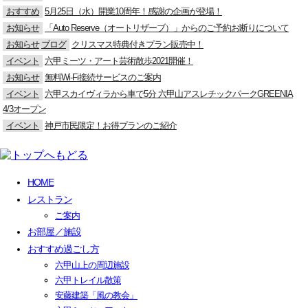
おすすめ
5月25日（水）開業10周年！感謝の企画が登場！
お知らせ
「Auto Reserve（オートリザーブ）」からのご予約お断りについて
お知らせ
ブログ
クリスマス特典付きプラン販売中！
イベント
六甲ミーツ・アート芸術散歩2021開催！
お知らせ
無料Wi-Fi接続サービスのご案内
イベント
六甲スカイヴィラから車で5分 六甲山アスレチックパークGREENIA
4/3オープン
イベント
神戸市民限定！お得プランのご紹介
HOME
レストラン
ご案内
お部屋／施設
おすすめ過ごし方
六甲山上の周辺施設
六甲トレイル散策
安藤建築「風の教会」