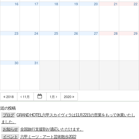
16
17
18
19
20
21
22
23
24
25
26
27
28
29
30
31
2018
11月
1月
2020
最近の投稿
ブログ
GRAND HOTEL六甲スカイヴィラは11月22日の営業をもって休業いたし
ました。
お知らせ
全国旅行支援割が適応いただけます。
イベント
六甲ミーツ・アート芸術散歩2022