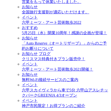
営業をもって休業いたしました。
お知らせ
全国旅行支援割が適応いただけます。
イベント
六甲ミーツ・アート芸術散歩2022
おすすめ
5月25日（水）開業10周年！感謝の企画が登場！
お知らせ
「Auto Reserve（オートリザーブ）」からのご予
約お断りについて
お知らせ
ブログ
クリスマス特典付きプラン販売中！
イベント
六甲ミーツ・アート芸術散歩2021開催！
お知らせ
無料Wi-Fi接続サービスのご案内
イベント
六甲スカイヴィラから車で5分 六甲山アスレチッ
クパークGREENIA 4/3オープン
イベント
神戸市民限定！お得プランのご紹介