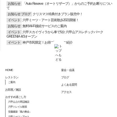
お知らせ
「Auto Reserve（オートリザーブ）」からのご予約お断りについ
て
お知らせ
ブログ
クリスマス特典付きプラン販売中！
イベント
六甲ミーツ・アート芸術散歩2021開催！
お知らせ
無料Wi-Fi接続サービスのご案内
イベント
六甲スカイヴィラから車で5分 六甲山アスレチックパーク
GREENIA 4/3オープン
イベント
神戸市民限定！お得プランのご紹介
HOME
宴会・会議
レストラン
ブログ
ご案内
よくある質問
お部屋／施設
アクセス
おすすめ過ごし方
六甲山上の周辺施設
六甲トレイル散策
安藤建築「風の教会」
六甲ミーツ・アート