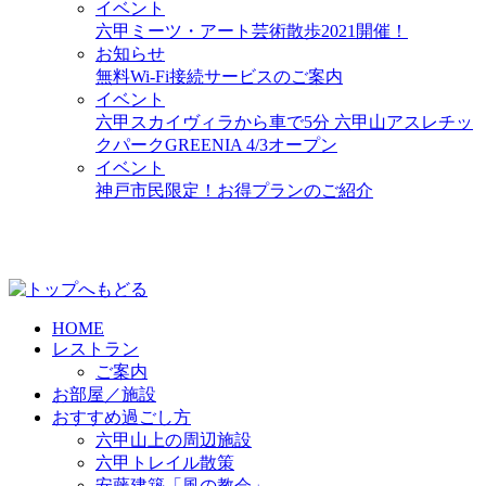
イベント
六甲ミーツ・アート芸術散歩2021開催！
お知らせ
無料Wi-Fi接続サービスのご案内
イベント
六甲スカイヴィラから車で5分 六甲山アスレチッ
クパークGREENIA 4/3オープン
イベント
神戸市民限定！お得プランのご紹介
HOME
レストラン
ご案内
お部屋／施設
おすすめ過ごし方
六甲山上の周辺施設
六甲トレイル散策
安藤建築「風の教会」