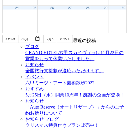
24
25
26
27
28
29
30
2023
5月
7月
2025
最近の投稿
ブログ
GRAND HOTEL六甲スカイヴィラは11月22日の
営業をもって休業いたしました。
お知らせ
全国旅行支援割が適応いただけます。
イベント
六甲ミーツ・アート芸術散歩2022
おすすめ
5月25日（水）開業10周年！感謝の企画が登場！
お知らせ
「Auto Reserve（オートリザーブ）」からのご予
約お断りについて
お知らせ
ブログ
クリスマス特典付きプラン販売中！