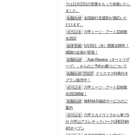
ラは11月22日の営業をもって休業いたし
ました。
お知らせ
全国旅行支援割が適応いた
だけます。
イベント
六甲ミーツ・アート芸術散
歩2022
おすすめ
5月25日（水）開業10周年！
感謝の企画が登場！
お知らせ
「Auto Reserve（オートリザ
ーブ）」からのご予約お断りについて
お知らせ
ブログ
クリスマス特典付き
プラン販売中！
イベント
六甲ミーツ・アート芸術散
歩2021開催！
お知らせ
無料Wi-Fi接続サービスのご
案内
イベント
六甲スカイヴィラから車で5
分 六甲山アスレチックパークGREENIA
4/3オープン