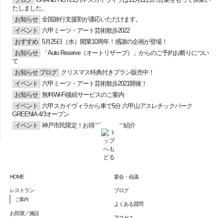
たしました。
お知らせ
全国旅行支援割が適応いただけます。
イベント
六甲ミーツ・アート芸術散歩2022
おすすめ
5月25日（水）開業10周年！感謝の企画が登場！
お知らせ
「Auto Reserve（オートリザーブ）」からのご予約お断りについ
て
お知らせ
ブログ
クリスマス特典付きプラン販売中！
イベント
六甲ミーツ・アート芸術散歩2021開催！
お知らせ
無料Wi-Fi接続サービスのご案内
イベント
六甲スカイヴィラから車で5分 六甲山アスレチックパーク
GREENIA 4/3オープン
イベント
神戸市民限定！お得プランのご紹介
HOME
宴会・会議
レストラン
ブログ
ご案内
よくある質問
お部屋／施設
アクセス