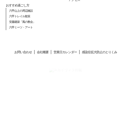
おすすめ過ごし方
六甲山上の周辺施設
六甲トレイル散策
安藤建築「風の教会」
六甲ミーツ・アート
お問い合わせ
会社概要
営業日カレンダー
感染症拡大防止のとりくみ